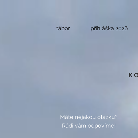
tábor
přihláška 2026
K
Máte nějakou otázku?
Rádi vám odpovíme!