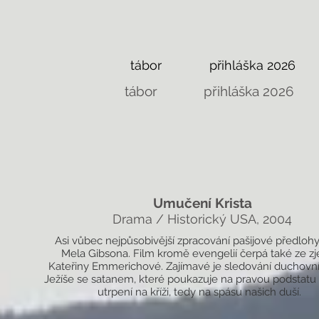
tábor
přihláška 2026
tábor
přihláška 2026
Umučení Krista
Drama / Historický USA, 2004
Asi vůbec nejpůsobivější zpracování pašijové předlohy 
Mela Gibsona. Film kromě evengelií čerpá také ze zj
Kateřiny Emmerichové. Zajímavé je sledování duchovn
Ježíše se satanem, které poukazuje na pravou podstatu
utrpení na kříži, tedy na spásu našich duší.