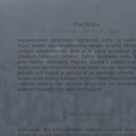
The Bible
TV seriál, USA / UK, 2013
Hollywoodské zpracování nejčtenější knihy na světě
tvůrci tohoto desetihodinového seriálu mnohé bibli
výrazně zdramatizovali, stále je to velmi povedené z
známých biblických příběhů. Začíná stvořením světa, 
přes Noeho, Abraháma, Mojžíše, Davida a zvláště po
zpracování Nového zákona, kde autoři skvěle vyzdvihuj
jednotlivých postav a zasazují je do kontextu příběhu
seriálu složil známý skladatel filmové hudby Hans Zimme
Nového zákona pak můžete shlédnout ve zkrácené
podobě s názvem Syn boží (Son fo God).
O bozích a lidech
Drama / Historický, Francie, 2010
Uchvacující film o křesťanském klášteře v severní Africe
8 francouzských bratří žije v poklidném soužití s místním