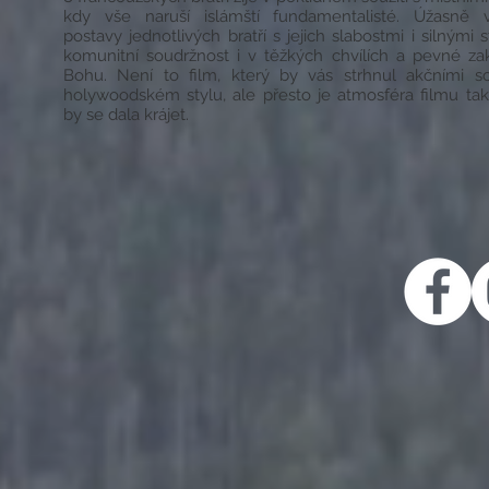
kdy vše naruší islámští fundamentalisté. Úžasně v
postavy jednotlivých bratří s jejich slabostmi i silnými 
komunitní soudržnost i v těžkých chvílích a pevné za
Bohu. Není to film, který by vás strhnul akčními s
holywoodském stylu, ale přesto je atmosféra filmu tak 
by se dala krájet.